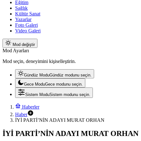
Eğitim
Sağlık
Kültür Sanat
Yazarlar
Foto Galeri
Video Galeri
Mod değiştir
Mod Ayarları
Mod seçin, deneyimini kişiselleştirin.
Gündüz Modu
Gündüz modunu seçin.
Gece Modu
Gece modunu seçin.
Sistem Modu
Sistem modunu seçin.
Haberler
Haber
İYİ PARTİ’NİN ADAYI MURAT ORHAN
İYİ PARTİ’NİN ADAYI MURAT ORHAN