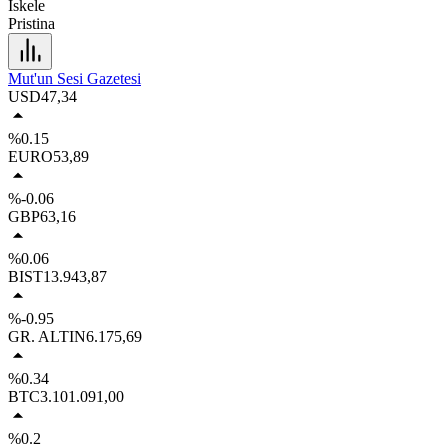
İskele
Pristina
Mut'un Sesi Gazetesi
USD
47,34
%0.15
EURO
53,89
%-0.06
GBP
63,16
%0.06
BIST
13.943,87
%-0.95
GR. ALTIN
6.175,69
%0.34
BTC
3.101.091,00
%0.2