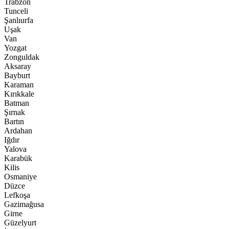
Trabzon
Tunceli
Şanlıurfa
Uşak
Van
Yozgat
Zonguldak
Aksaray
Bayburt
Karaman
Kırıkkale
Batman
Şırnak
Bartın
Ardahan
Iğdır
Yalova
Karabük
Kilis
Osmaniye
Düzce
Lefkoşa
Gazimağusa
Girne
Güzelyurt