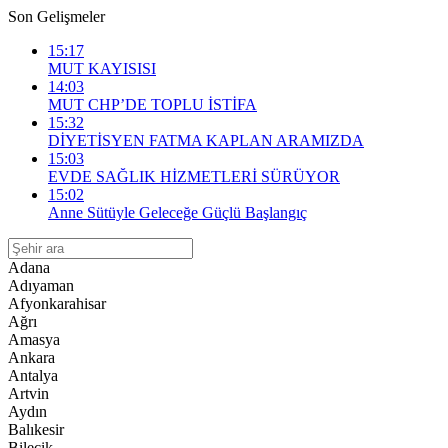
Son Gelişmeler
15:17
MUT KAYISISI
14:03
MUT CHP’DE TOPLU İSTİFA
15:32
DİYETİSYEN FATMA KAPLAN ARAMIZDA
15:03
EVDE SAĞLIK HİZMETLERİ SÜRÜYOR
15:02
Anne Sütüyle Geleceğe Güçlü Başlangıç
Adana
Adıyaman
Afyonkarahisar
Ağrı
Amasya
Ankara
Antalya
Artvin
Aydın
Balıkesir
Bilecik