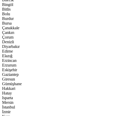
Bingöl
Bitlis
Bolu
Burdur
Bursa
Çanakkale
Çankırı
Çorum
Denizli
Diyarbakır
Edirne
Elazığ
Erzincan
Erzurum
Eskişehir
Gaziantep
Giresun
Gümüşhane
Hakkari
Hatay
Isparta
Mersin
İstanbul
İzmir