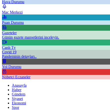
Hava Durumu
Maç Merkezi
Puan Durumu
Gazeteler
Günün gazete manşetlerini inceleyin.
Canlı Tv
Covid 19
Pandeminin detayları..
Yol Durumu
Nöbetçi Eczaneler
Anasayfa
Haber
Gündem
Siyaset
Ekonomi
Spor