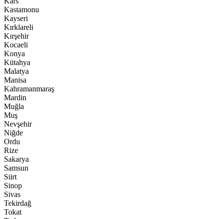
Kars
Kastamonu
Kayseri
Kırklareli
Kırşehir
Kocaeli
Konya
Kütahya
Malatya
Manisa
Kahramanmaraş
Mardin
Muğla
Muş
Nevşehir
Niğde
Ordu
Rize
Sakarya
Samsun
Siirt
Sinop
Sivas
Tekirdağ
Tokat