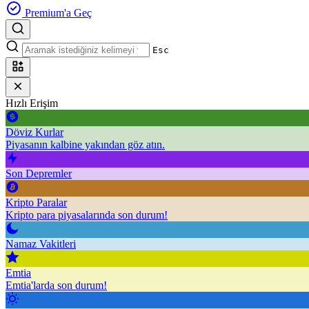
Premium'a Geç
Esc
Hızlı Erişim
Döviz Kurlar
Piyasanın kalbine yakından göz atın.
Son Depremler
Kripto Paralar
Kripto para piyasalarında son durum!
Namaz Vakitleri
Emtia
Emtia'larda son durum!