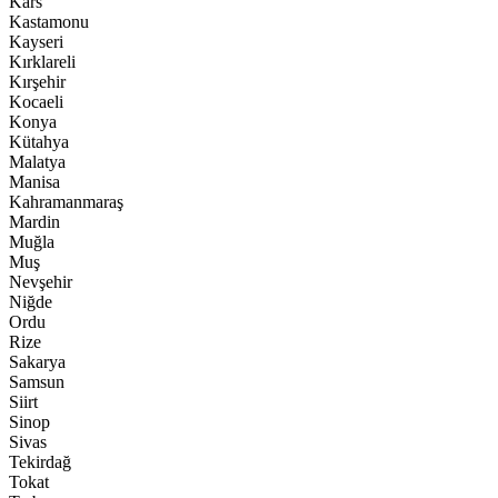
Kars
Kastamonu
Kayseri
Kırklareli
Kırşehir
Kocaeli
Konya
Kütahya
Malatya
Manisa
Kahramanmaraş
Mardin
Muğla
Muş
Nevşehir
Niğde
Ordu
Rize
Sakarya
Samsun
Siirt
Sinop
Sivas
Tekirdağ
Tokat