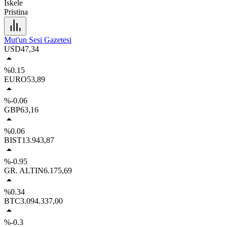
İskele
Pristina
Mut'un Sesi Gazetesi
USD
47,34
%0.15
EURO
53,89
%-0.06
GBP
63,16
%0.06
BIST
13.943,87
%-0.95
GR. ALTIN
6.175,69
%0.34
BTC
3.094.337,00
%-0.3