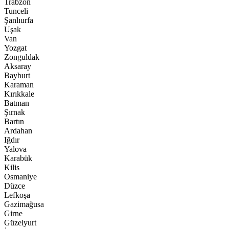
Trabzon
Tunceli
Şanlıurfa
Uşak
Van
Yozgat
Zonguldak
Aksaray
Bayburt
Karaman
Kırıkkale
Batman
Şırnak
Bartın
Ardahan
Iğdır
Yalova
Karabük
Kilis
Osmaniye
Düzce
Lefkoşa
Gazimağusa
Girne
Güzelyurt