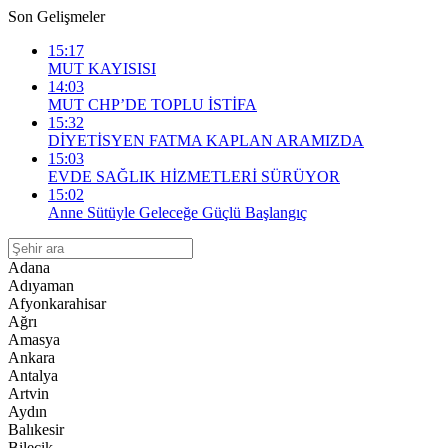
Son Gelişmeler
15:17
MUT KAYISISI
14:03
MUT CHP’DE TOPLU İSTİFA
15:32
DİYETİSYEN FATMA KAPLAN ARAMIZDA
15:03
EVDE SAĞLIK HİZMETLERİ SÜRÜYOR
15:02
Anne Sütüyle Geleceğe Güçlü Başlangıç
Adana
Adıyaman
Afyonkarahisar
Ağrı
Amasya
Ankara
Antalya
Artvin
Aydın
Balıkesir
Bilecik