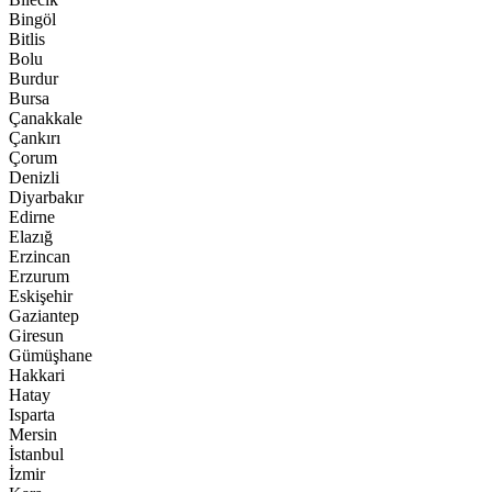
Bingöl
Bitlis
Bolu
Burdur
Bursa
Çanakkale
Çankırı
Çorum
Denizli
Diyarbakır
Edirne
Elazığ
Erzincan
Erzurum
Eskişehir
Gaziantep
Giresun
Gümüşhane
Hakkari
Hatay
Isparta
Mersin
İstanbul
İzmir