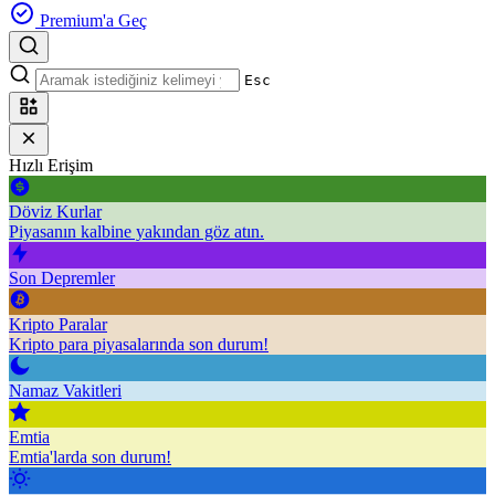
Premium'a Geç
Esc
Hızlı Erişim
Döviz Kurlar
Piyasanın kalbine yakından göz atın.
Son Depremler
Kripto Paralar
Kripto para piyasalarında son durum!
Namaz Vakitleri
Emtia
Emtia'larda son durum!