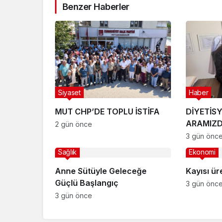
Benzer Haberler
Siyaset
Haber
MUT CHP’DE TOPLU İSTİFA
DİYETİS
ARAMIZ
2 gün önce
3 gün önc
Sağlık
Ekonomi
Anne Sütüyle Geleceğe
Kayısı üre
Güçlü Başlangıç
3 gün önc
3 gün önce