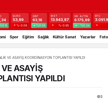
EURO
BIST
BTC
D
GBP
GR. ALTIN
53,89
13.943,87
3.091.
,34
63,16
6.175,69
%0.15
%-0.06
%0.06
%-0.95
%0.34
omi
Spor
Eğitim
Sağlık
Kültür Sanat
Yazarlar
Foto
NLİK VE ASAYİŞ KOORDİNASYON TOPLANTISI YAPILDI
 VE ASAYİŞ
ANTISI YAPILDI
3