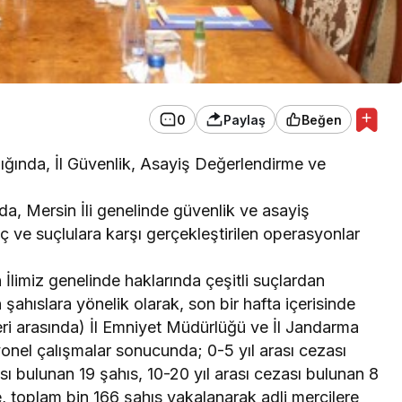
0
Paylaş
Beğen
ığında, İl Güvenlik, Asayiş Değerlendirme ve
ıda, Mersin İli genelinde güvenlik ve asayiş
uç ve suçlulara karşı gerçekleştirilen operasyonlar
 İlimiz genelinde haklarında çeşitli suçlardan
şahıslara yönelik olarak, son bir hafta içerisinde
ri arasında) İl Emniyet Müdürlüğü ve İl Jandarma
onel çalışmalar sonucunda; 0-5 yıl arası cezası
sı bulunan 19 şahıs, 10-20 yıl arası cezası bulunan 8
e, toplam bin 166 şahıs yakalanarak adli mercilere