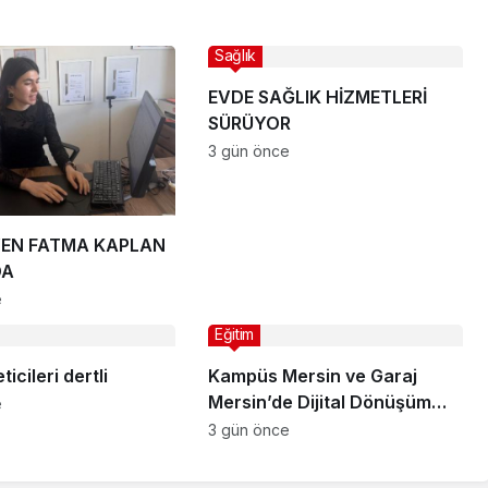
Sağlık
EVDE SAĞLIK HİZMETLERİ
SÜRÜYOR
3 gün önce
YEN FATMA KAPLAN
DA
e
Eğitim
ticileri dertli
Kampüs Mersin ve Garaj
Mersin’de Dijital Dönüşüm
e
Eğitimleri
3 gün önce