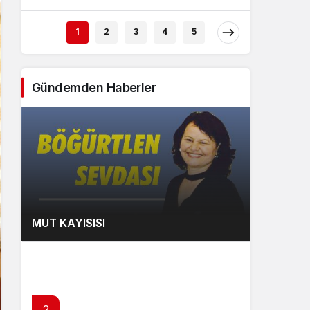
Sistem Modu
Sistem modunu seçin.
1
2
3
4
5
Gündemden Haberler
MUT KAYISISI
2