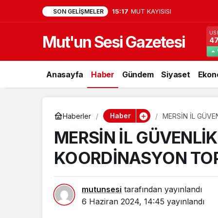
15:17
MUT KAYISISI
SON GELIŞMELER
US
Mut'un Sesi Gazetesi
47
Anasayfa
Haber
Gündem
Siyaset
Ekon
Haber
Haberler
MERSİN İL GÜVE
MERSİN İL GÜVENLİK
KOORDİNASYON TOPL
mutunsesi
tarafından yayınlandı
6 Haziran 2024, 14:45
yayınlandı