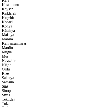
Kars
Kastamonu
Kayseri
Kırklareli
Kırşehir
Kocaeli
Konya
Kütahya
Malatya
Manisa
Kahramanmaraş
Mardin
Muğla
Muş
Nevşehir
Niğde
Ordu
Rize
Sakarya
Samsun
Siirt
Sinop
Sivas
Tekirdağ
Tokat