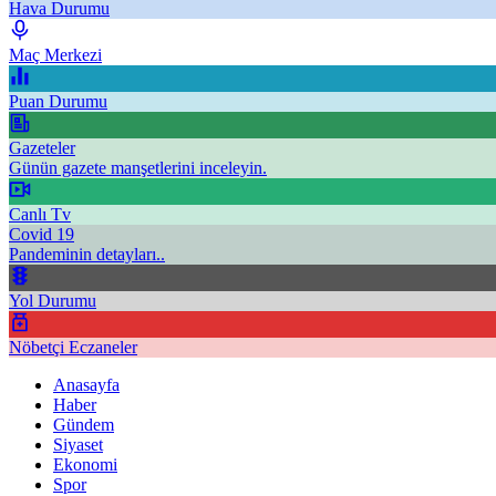
Hava Durumu
Maç Merkezi
Puan Durumu
Gazeteler
Günün gazete manşetlerini inceleyin.
Canlı Tv
Covid 19
Pandeminin detayları..
Yol Durumu
Nöbetçi Eczaneler
Anasayfa
Haber
Gündem
Siyaset
Ekonomi
Spor