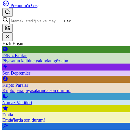
Premium'a Geç
Esc
Hızlı Erişim
Döviz Kurlar
Piyasanın kalbine yakından göz atın.
Son Depremler
Kripto Paralar
Kripto para piyasalarında son durum!
Namaz Vakitleri
Emtia
Emtia'larda son durum!