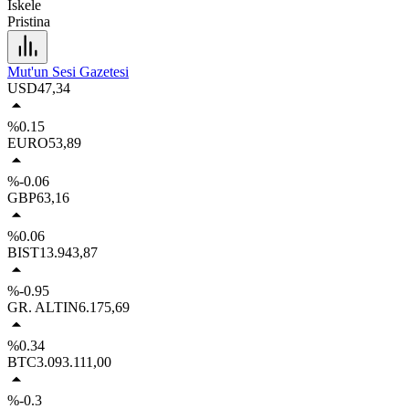
İskele
Pristina
Mut'un Sesi Gazetesi
USD
47,34
%0.15
EURO
53,89
%-0.06
GBP
63,16
%0.06
BIST
13.943,87
%-0.95
GR. ALTIN
6.175,69
%0.34
BTC
3.093.111,00
%-0.3