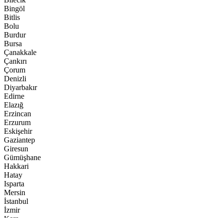
Bingöl
Bitlis
Bolu
Burdur
Bursa
Çanakkale
Çankırı
Çorum
Denizli
Diyarbakır
Edirne
Elazığ
Erzincan
Erzurum
Eskişehir
Gaziantep
Giresun
Gümüşhane
Hakkari
Hatay
Isparta
Mersin
İstanbul
İzmir