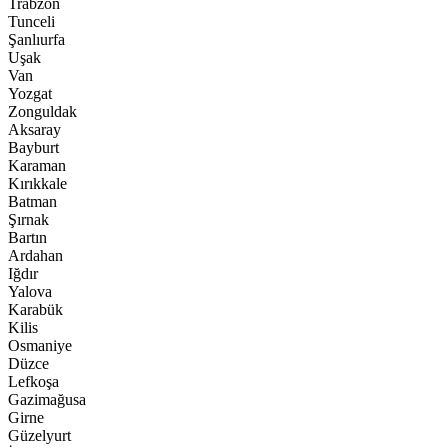
Trabzon
Tunceli
Şanlıurfa
Uşak
Van
Yozgat
Zonguldak
Aksaray
Bayburt
Karaman
Kırıkkale
Batman
Şırnak
Bartın
Ardahan
Iğdır
Yalova
Karabük
Kilis
Osmaniye
Düzce
Lefkoşa
Gazimağusa
Girne
Güzelyurt