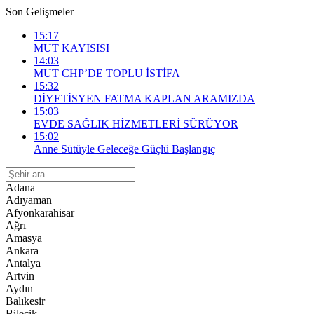
Son Gelişmeler
15:17
MUT KAYISISI
14:03
MUT CHP’DE TOPLU İSTİFA
15:32
DİYETİSYEN FATMA KAPLAN ARAMIZDA
15:03
EVDE SAĞLIK HİZMETLERİ SÜRÜYOR
15:02
Anne Sütüyle Geleceğe Güçlü Başlangıç
Adana
Adıyaman
Afyonkarahisar
Ağrı
Amasya
Ankara
Antalya
Artvin
Aydın
Balıkesir
Bilecik