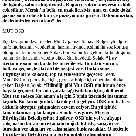
dediğinde, sabır sabır, demişti. Bugün o sabrın meyvesini aldık
çok şükür. Mersin’in belki en uzak ilçesiyiz, ama en önde doğal
gazına sahip olacak bir ilçe pozisyonuna giriyor. Bakanımızdan,
devletimizden razı olsun”
dedi.
MUT OSB
İlçede yapımı devam eden Mut Organize Sanayi Bölgesiyle ilgili
trafo merkezinin yapıldığını, haziran ayında tesliminin söz konusu
olduğunu belirten Soner Solak, buraya bir hat çekimi bulunduğunu,
bunun da ihalesinin yapılıp biteceğini kaydetti. Solak,
“1 ay
içerisinde sanırım bu da teslim edilecek. Bundan sonra iç
hatlara geçmeyle alakalı bir projesi var. Ondan sonra
Büyükşehir’e kalacak, top Büyükşehir’e geçecek”
dedi.
Mut OSB’nin gerek ilçe için, gerekse bölge için önemine dikkat
çeken Başkan Solak,
“Bilindiği gibi Mut OSB’nin bir an önce
hayata geçmesi, burada yaratacağı istihdam için çok önemli.
Mut’tan sadece Karaman’a iş için 5 binin üzerinde insanımız
taşındı. Bir kısmı günlük olarak gidip geliyor. OSB’nin trafo ve
elektrik altyapısı çalışmaları devam ediyor. Bu yıl içinde
tamamlanması planlanıyor. Şimdi esas görev Mersin
Büyükşehir Belediyesi’ne düşüyor. OSB’nin yol ve altyapı
çalışmasını bir an önce tamamladığı takdirde, sanayiciler
buradan yer alımları ve çalışmalara başlayacaklar. O nedenle
Büyükşehir Belediyesi’nin bu konudaki çalışmalarını