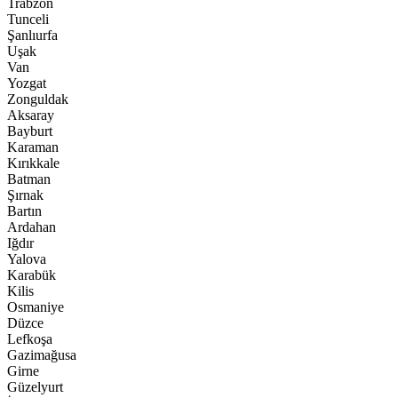
Trabzon
Tunceli
Şanlıurfa
Uşak
Van
Yozgat
Zonguldak
Aksaray
Bayburt
Karaman
Kırıkkale
Batman
Şırnak
Bartın
Ardahan
Iğdır
Yalova
Karabük
Kilis
Osmaniye
Düzce
Lefkoşa
Gazimağusa
Girne
Güzelyurt