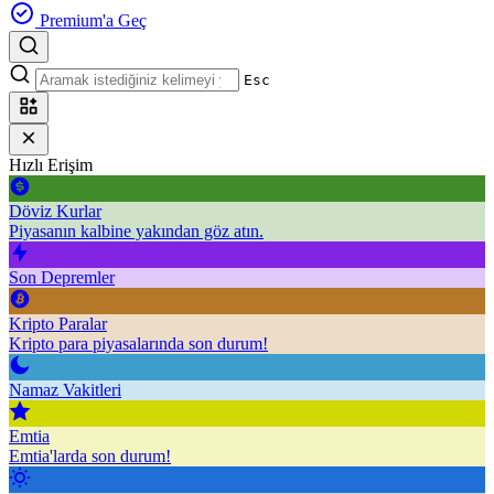
Premium'a Geç
Esc
Hızlı Erişim
Döviz Kurlar
Piyasanın kalbine yakından göz atın.
Son Depremler
Kripto Paralar
Kripto para piyasalarında son durum!
Namaz Vakitleri
Emtia
Emtia'larda son durum!