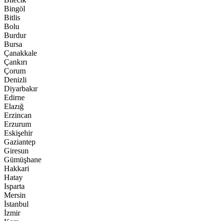
Bingöl
Bitlis
Bolu
Burdur
Bursa
Çanakkale
Çankırı
Çorum
Denizli
Diyarbakır
Edirne
Elazığ
Erzincan
Erzurum
Eskişehir
Gaziantep
Giresun
Gümüşhane
Hakkari
Hatay
Isparta
Mersin
İstanbul
İzmir