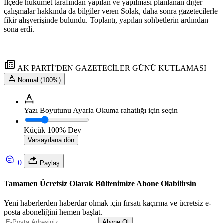
İlçede hükümet tarafından yapılan ve yapılması planlanan diğer
çalışmalar hakkında da bilgiler veren Solak, daha sonra gazetecilerle
fikir alışverişinde bulundu. Toplantı, yapılan sohbetlerin ardından
sona erdi.
AK PARTİ’DEN GAZETECİLER GÜNÜ KUTLAMASI
Normal (100%)
Yazı Boyutunu Ayarla
Okuma rahatlığı için seçin
Küçük
100%
Dev
Varsayılana dön
0
Paylaş
Tamamen Ücretsiz Olarak Bültenimize Abone Olabilirsin
Yeni haberlerden haberdar olmak için fırsatı kaçırma ve ücretsiz e-
posta aboneliğini hemen başlat.
Abone Ol