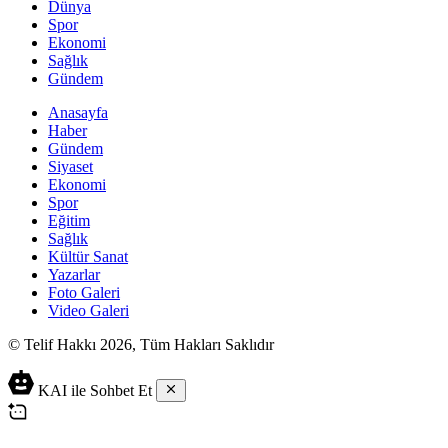
Dünya
Spor
Ekonomi
Sağlık
Gündem
Anasayfa
Haber
Gündem
Siyaset
Ekonomi
Spor
Eğitim
Sağlık
Kültür Sanat
Yazarlar
Foto Galeri
Video Galeri
© Telif Hakkı 2026, Tüm Hakları Saklıdır
KAI ile Sohbet Et