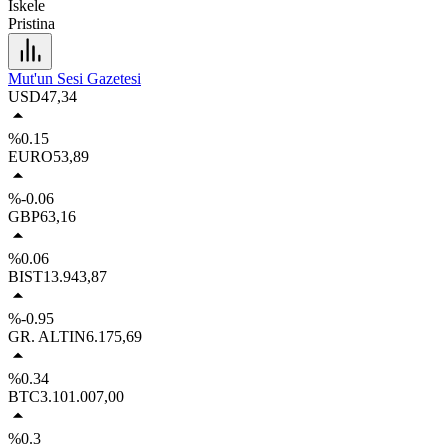
İskele
Pristina
Mut'un Sesi Gazetesi
USD
47,34
%0.15
EURO
53,89
%-0.06
GBP
63,16
%0.06
BIST
13.943,87
%-0.95
GR. ALTIN
6.175,69
%0.34
BTC
3.101.007,00
%0.3