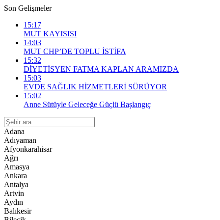
Son Gelişmeler
15:17
MUT KAYISISI
14:03
MUT CHP’DE TOPLU İSTİFA
15:32
DİYETİSYEN FATMA KAPLAN ARAMIZDA
15:03
EVDE SAĞLIK HİZMETLERİ SÜRÜYOR
15:02
Anne Sütüyle Geleceğe Güçlü Başlangıç
Adana
Adıyaman
Afyonkarahisar
Ağrı
Amasya
Ankara
Antalya
Artvin
Aydın
Balıkesir
Bilecik