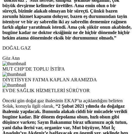
‘doktorsuz’, ‘Mut nerede, sahipsiz’ şeklinde sloganlar, çok
büyük devşirme kelimeler ürettiler. Ama emin olun o bir
süreçti, bizimle alakalı olmayan bir süreçti. Çünkü bazen
zorunlu hizmet kapsamı doluyor, bazen eş durumundan tayin
isteniyor ve bir ay sabredin iki ay sabredin dememize rağmen
farklı algılar yaratılmak istendi. Ama çok şükür onun akabinde,
bugüne kadar ne doktor eksiğimiz ne de hiçbir dönemde hiçbir
hekim atama döneminde eksik bir durumumuz olmadı.”
DOĞAL GAZ
Göz Atın
MUT CHP’DE TOPLU İSTİFA
DİYETİSYEN FATMA KAPLAN ARAMIZDA
EVDE SAĞLIK HİZMETLERİ SÜRÜYOR
Önceki gün doğal gaz ihalesinin EKAP’ta açıklandığını belirten
Solak, konuyla ilgili olarak,
“2 Şubat 2021 yılında da doğalgaz
ihalemiz yapılacak. Bununla alakalı ciddi bir mücadele verildi
bugüne kadar. Bir dönem depolama olsun, hızlı olsun gibi
düşünce varken; Sayın Bakanımız biraz ufkunuzu açık tutun,
yani daha ilerisi var, organize var, Mut büyüyor, Mut İç
Anadolu’yu Akdeniz’e bağlayacak en önemli yer, şeklinde hep