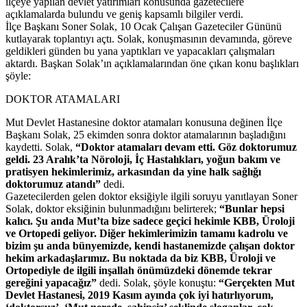
ilçeye yapılan devlet yatırımları konusunda gazetecilere
açıklamalarda bulundu ve geniş kapsamlı bilgiler verdi.
İlçe Başkanı Soner Solak, 10 Ocak Çalışan Gazeteciler Gününü
kutlayarak toplantıyı açtı. Solak, konuşmasının devamında, göreve
geldikleri günden bu yana yaptıkları ve yapacakları çalışmaları
aktardı. Başkan Solak’ın açıklamalarından öne çıkan konu başlıkları
şöyle:
DOKTOR ATAMALARI
Mut Devlet Hastanesine doktor atamaları konusuna değinen İlçe
Başkanı Solak, 25 ekimden sonra doktor atamalarının başladığını
kaydetti. Solak,
“Doktor atamaları devam etti. Göz doktorumuz
geldi. 23 Aralık’ta Nöroloji, İç Hastalıkları, yoğun bakım ve
pratisyen hekimlerimiz, arkasından da yine halk sağlığı
doktorumuz atandı”
dedi.
Gazetecilerden gelen doktor eksiğiyle ilgili soruyu yanıtlayan Soner
Solak, doktor eksiğinin bulunmadığını belirterek;
“Bunlar hepsi
kalıcı. Şu anda Mut’ta bize sadece geçici hekimle KBB, Üroloji
ve Ortopedi geliyor. Diğer hekimlerimizin tamamı kadrolu ve
bizim şu anda bünyemizde, kendi hastanemizde çalışan doktor
hekim arkadaşlarımız. Bu noktada da biz KBB, Üroloji ve
Ortopediyle de ilgili inşallah önümüzdeki dönemde tekrar
gereğini yapacağız”
dedi. Solak, şöyle konuştu:
“Gerçekten Mut
Devlet Hastanesi, 2019 Kasım ayında çok iyi hatırlıyorum,