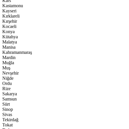
Kars
Kastamonu
Kayseri
Kırklareli
Kırşehir
Kocaeli
Konya
Kütahya
Malatya
Manisa
Kahramanmaraş
Mardin
Muğla
Muş
Nevşehir
Niğde
Ordu
Rize
Sakarya
Samsun
Siirt
Sinop
Sivas
Tekirdağ
Tokat