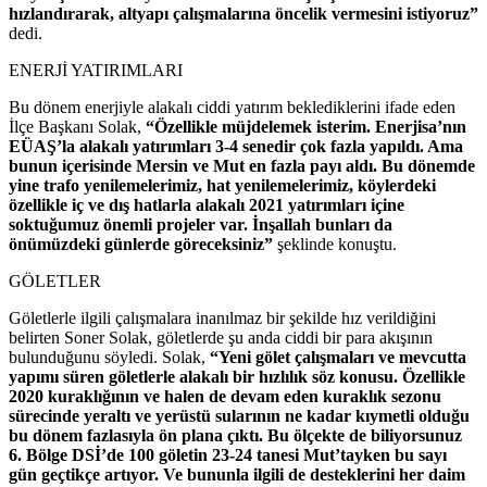
hızlandırarak, altyapı çalışmalarına öncelik vermesini istiyoruz”
dedi.
ENERJİ YATIRIMLARI
Bu dönem enerjiyle alakalı ciddi yatırım beklediklerini ifade eden
İlçe Başkanı Solak,
“Özellikle müjdelemek isterim. Enerjisa’nın
EÜAŞ’la alakalı yatırımları 3-4 senedir çok fazla yapıldı. Ama
bunun içerisinde Mersin ve Mut en fazla payı aldı. Bu dönemde
yine trafo yenilemelerimiz, hat yenilemelerimiz, köylerdeki
özellikle iç ve dış hatlarla alakalı 2021 yatırımları içine
soktuğumuz önemli projeler var. İnşallah bunları da
önümüzdeki günlerde göreceksiniz”
şeklinde konuştu.
GÖLETLER
Göletlerle ilgili çalışmalara inanılmaz bir şekilde hız verildiğini
belirten Soner Solak, göletlerde şu anda ciddi bir para akışının
bulunduğunu söyledi. Solak,
“Yeni gölet çalışmaları ve mevcutta
yapımı süren göletlerle alakalı bir hızlılık söz konusu. Özellikle
2020 kuraklığının ve halen de devam eden kuraklık sezonu
sürecinde yeraltı ve yerüstü sularının ne kadar kıymetli olduğu
bu dönem fazlasıyla ön plana çıktı. Bu ölçekte de biliyorsunuz
6. Bölge DSİ’de 100 göletin 23-24 tanesi Mut’tayken bu sayı
gün geçtikçe artıyor. Ve bununla ilgili de desteklerini her daim