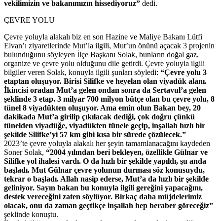
vekilimizin ve bakanımızın hissediyoruz”
dedi.
ÇEVRE YOLU
Çevre yoluyla alakalı biz en son Hazine ve Maliye Bakanı Lütfi
Elvan’ı ziyaretlerinde Mut’la ilgili, Mut’un önünü açacak 3 projenin
bulunduğunu söyleyen İlçe Başkanı Solak, bunların doğal gaz,
organize ve çevre yolu olduğunu dile getirdi. Çevre yoluyla ilgili
bilgiler veren Solak, konuyla ilgili şunları söyledi:
“Çevre yolu 3
etaptan oluşuyor. Birisi Silifke ve heyelan olan viyadük alanı.
İkincisi oradan Mut’a gelen ondan sonra da Sertavul’a gelen
şeklinde 3 etap. 3 milyar 700 milyon bütçe olan bu çevre yolu, 8
tünel 8 viyadükten oluşuyor.
Ama emin olun Bakan bey, 20
dakikada Mut’a girilip çıkılacak dediği, çok doğru çünkü
tünelden viyadüğe, viyadükten tünele geçip, inşallah hızlı bir
şekilde Silifke’yi 57 km gibi kısa bir sürede çözülecek.”
2023’te çevre yoluyla alakalı her şeyin tamamlanacağını kaydeden
Soner Solak,
“2004 yılından beri bekleyen, özellikle Gülnar ve
Silifke yol ihalesi vardı. O da hızlı bir şekilde yapıldı, şu anda
başladı. Mut Gülnar çevre yolunun durması söz konusuydu,
tekrar o başladı. Allah nasip ederse, Mut’a da hızlı bir şekilde
geliniyor. Sayın bakan bu konuyla ilgili gereğini yapacağını,
destek vereceğini zaten söylüyor. Birkaç daha müjdelerimiz
olacak, onu da zaman geçtikçe inşallah hep beraber göreceğiz”
şeklinde konuştu.