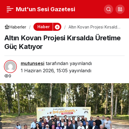
Mersin’de 28. İnanç,
Mut'un Sesi Gazetesi
0
Paylaş
Barış ve Kardeşlik
Haber
Haberler
Altın Kovan Projesi Kırsalda
Üretime Güç Katıyor
Altın Kovan Projesi Kırsalda Üretime
Buluşması
Güç Katıyor
mutunsesi
tarafından yayınlandı
1 Haziran 2026, 15:05
yayınlandı
9