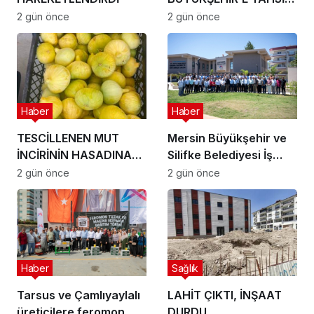
SORUNU ÇÖZÜLDÜ
2 gün önce
2 gün önce
Haber
Haber
TESCİLLENEN MUT
Mersin Büyükşehir ve
İNCİRİNİN HASADINA
Silifke Belediyesi İş
BAŞLANDI
Birliğiyle Söz
2 gün önce
2 gün önce
Muhtarlarda
Haber
Sağlık
Tarsus ve Çamlıyaylalı
LAHİT ÇIKTI, İNŞAAT
üreticilere feromon
DURDU