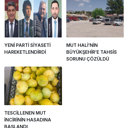
YENİ PARTİ SİYASETİ
MUT HALİ’NİN
HAREKETLENDİRDİ
BÜYÜKŞEHİR’E TAHSİS
SORUNU ÇÖZÜLDÜ
TESCİLLENEN MUT
İNCİRİNİN HASADINA
BAŞLANDI