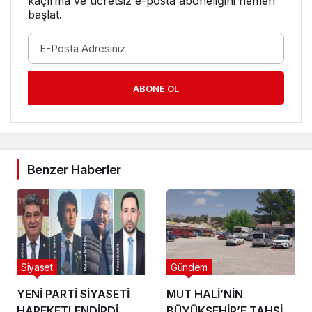
kaçırma ve ücretsiz e-posta aboneliğini hemen
başlat.
ABONE OL
Benzer Haberler
Siyaset
Gündem
YENİ PARTİ SİYASETİ
MUT HALİ’NİN
HAREKETLENDİRDİ
BÜYÜKŞEHİR’E TAHSİS