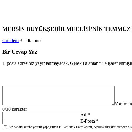
MERSİN BÜYÜKŞEHİR MECLİSİ’NİN TEMMUZ A
Gündem
3 hafta önce
Bir Cevap Yaz
E-posta adresiniz yayınlanmayacak.
Gerekli alanlar
*
ile işaretlenmişl
Yorumun
0
/30 karakter
Ad
*
E-Posta
*
Bir dahaki sefere yorum yaptığımda kullanılmak üzere adımı, e-posta adresimi ve web site