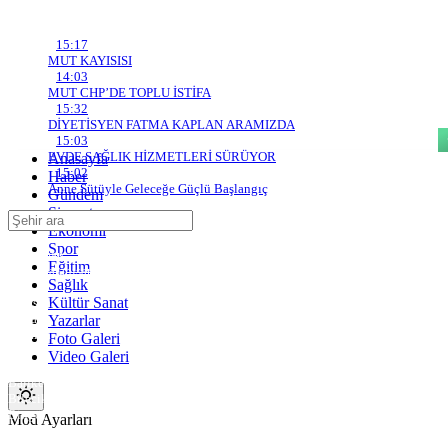
Son Gelişmeler
15:17
MUT KAYISISI
Mut'un Sesi Gazetesi
14:03
MUT CHP’DE TOPLU İSTİFA
15:32
DİYETİSYEN FATMA KAPLAN ARAMIZDA
15:03
EVDE SAĞLIK HİZMETLERİ SÜRÜYOR
Anasayfa
15:02
Haber
Anne Sütüyle Geleceğe Güçlü Başlangıç
Gündem
Siyaset
Ekonomi
Adana
Spor
Adıyaman
Eğitim
Afyonkarahisar
Sağlık
Ağrı
Kültür Sanat
Amasya
Ankara
Yazarlar
Antalya
Foto Galeri
Artvin
Video Galeri
Aydın
Balıkesir
Bilecik
Bingöl
Mod
Mod Ayarları
değiştir
Bitlis
Bolu