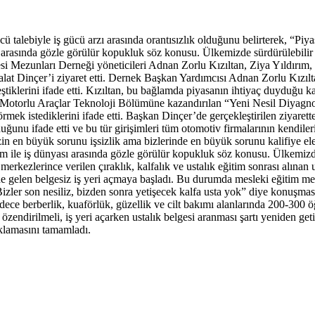
alebiyle iş gücü arzı arasında orantısızlık olduğunu belirterek, “Piya
arasında gözle görülür kopukluk söz konusu. Ülkemizde sürdürülebilir bir
ezunları Derneği yöneticileri Adnan Zorlu Kızıltan, Ziya Yıldırım,
inçer’i ziyaret etti. Dernek Başkan Yardımcısı Adnan Zorlu Kızıltan,
tiklerini ifade etti. Kızıltan, bu bağlamda piyasanın ihtiyaç duyduğu ka
Motorlu Araçlar Teknoloji Bölümüne kazandırılan “Yeni Nesil Diyagnost
rmek istediklerini ifade etti. Başkan Dinçer’de gerçekleştirilen ziyaret
nu ifade etti ve bu tür girişimleri tüm otomotiv firmalarının kendiler
n en büyük sorunu işsizlik ama bizlerinde en büyük sorunu kalifiye e
m ile iş dünyası arasında gözle görülür kopukluk söz konusu. Ülkemizde 
erkezlerince verilen çıraklık, kalfalık ve ustalık eğitim sonrası alınan u
nüne gelen belgesiz iş yeri açmaya başladı. Bu durumda mesleki eğitim mer
Bizler son nesiliz, bizden sonra yetişecek kalfa usta yok” diye konuşm
ece berberlik, kuaförlük, güzellik ve cilt bakımı alanlarında 200-300 
özendirilmeli, iş yeri açarken ustalık belgesi aranması şartı yeniden geti
ıklamasını tamamladı.