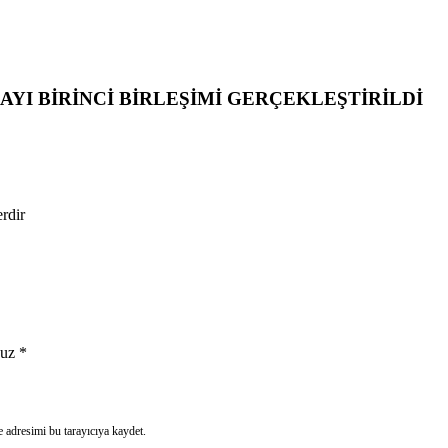
YI BİRİNCİ BİRLEŞİMİ GERÇEKLEŞTİRİLDİ
erdir
uz
*
 adresimi bu tarayıcıya kaydet.