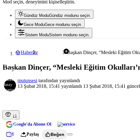
Mod seçin, deneyimini kişiselleştirin.
Burdur
Bursa
Çanakkale
Gündüz Modu
Gündüz modunu seçin.
Çankırı
Çorum
Gece Modu
Gece modunu seçin.
Denizli
Diyarbakır
Sistem Modu
Sistem modunu seçin.
Edirne
Elazığ
Erzincan
Haberler
Başkan Dinçer, “Mesleki Eğitim Okulla
Gündem
Erzurum
Eskişehir
Gaziantep
Başkan Dinçer, “Mesleki Eğitim Okulları’nı
Giresun
Gümüşhane
Hakkari
mutunsesi
tarafından yayınlandı
Hatay
13 Şubat 2018, 15:41
yayınlandı
13 Şubat 2018, 15:41
güncel
Isparta
Mersin
İstanbul
İzmir
Kars
Kastamonu
11
Kayseri
Google'da Abone Ol
Kırklareli
Kırşehir
0
Paylaş
Beğen
Kocaeli
Konya