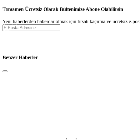
Kırıkkale
Tamamen Ücretsiz Olarak Bültenimize Abone Olabilirsin
Batman
Şırnak
Bartın
Yeni haberlerden haberdar olmak için fırsatı kaçırma ve ücretsiz e-pos
Ardahan
Iğdır
Yalova
Karabük
Kilis
Osmaniye
Düzce
Benzer Haberler
Lefkoşa
Gazimağusa
Girne
Güzelyurt
İskele
Pristina