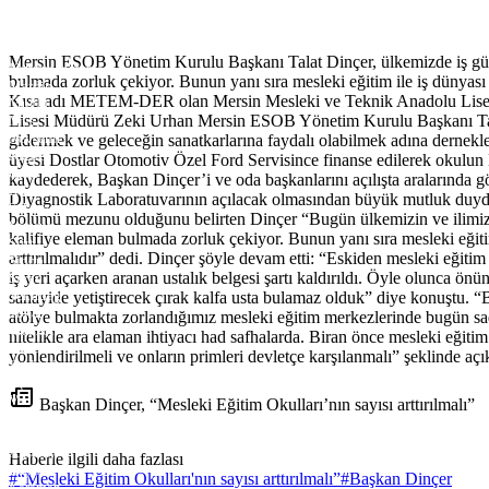
Kütahya
Malatya
Manisa
Mersin ESOB Yönetim Kurulu Başkanı Talat Dinçer, ülkemizde iş gücü t
Kahramanmaraş
bulmada zorluk çekiyor. Bunun yanı sıra mesleki eğitim ile iş dünyası 
Mardin
Kısa adı METEM-DER olan Mersin Mesleki ve Teknik Anadolu Lisesi M
Muğla
Lisesi Müdürü Zeki Urhan Mersin ESOB Yönetim Kurulu Başkanı Talat D
Muş
Nevşehir
gidermek ve geleceğin sanatkarlarına faydalı olabilmek adına dernekleş
Niğde
üyesi Dostlar Otomotiv Özel Ford Servisince finanse edilerek okulun 
Ordu
kaydederek, Başkan Dinçer’i ve oda başkanlarını açılışta aralarında gö
Rize
Diyagnostik Laboratuvarının açılacak olmasından büyük mutluk duyduğu
Sakarya
bölümü mezunu olduğunu belirten Dinçer “Bugün ülkemizin ve ilimizi
Samsun
kalifiye eleman bulmada zorluk çekiyor. Bunun yanı sıra mesleki eğiti
Siirt
arttırılmalıdır” dedi. Dinçer şöyle devam etti: “Eskiden mesleki eğitim m
Sinop
iş yeri açarken aranan ustalık belgesi şartı kaldırıldı. Öyle olunca ö
Sivas
Tekirdağ
sanayide yetiştirecek çırak kalfa usta bulamaz olduk” diye konuştu. “
Tokat
atölye bulmakta zorlandığımız mesleki eğitim merkezlerinde bugün sad
Trabzon
nitelikle ara elaman ihtiyacı had safhalarda. Biran önce mesleki eğitim 
Tunceli
yönlendirilmeli ve onların primleri devletçe karşılanmalı” şeklinde aç
Şanlıurfa
Uşak
Van
Başkan Dinçer, “Mesleki Eğitim Okulları’nın sayısı arttırılmalı”
Yozgat
Zonguldak
Aksaray
Haberle ilgili daha fazlası
Bayburt
#
“Mesleki Eğitim Okulları'nın sayısı arttırılmalı”
#
Başkan Dinçer
Karaman