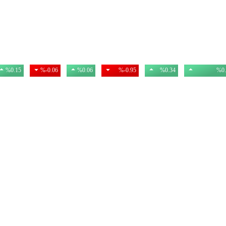
USD
EURO
GBP
BIST
GR. ALTIN
BTC
47,34
53,89
63,16
13.943,87
6.175,69
3.101.091,0
%0.15
%-0.06
%0.06
%-0.95
%0.34
%0.