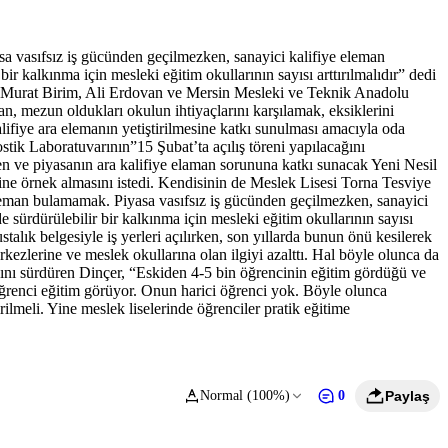
sa vasıfsız iş gücünden geçilmezken, sanayici kalifiye eleman
 kalkınma için mesleki eğitim okullarının sayısı arttırılmalıdır” dedi
 Murat Birim, Ali Erdovan ve Mersin Mesleki ve Teknik Anadolu
 mezun oldukları okulun ihtiyaçlarını karşılamak, eksiklerini
lifiye ara elemanın yetiştirilmesine katkı sunulması amacıyla oda
ik Laboratuvarının”15 Şubat’ta açılış töreni yapılacağını
ten ve piyasanın ara kalifiye elaman sorununa katkı sunacak Yeni Nesil
ine örnek almasını istedi. Kendisinin de Meslek Lisesi Torna Tesviye
leman bulamamak. Piyasa vasıfsız iş gücünden geçilmezken, sanayici
sürdürülebilir bir kalkınma için mesleki eğitim okullarının sayısı
stalık belgesiyle iş yerleri açılırken, son yıllarda bunun önü kesilerek
kezlerine ve meslek okullarına olan ilgiyi azalttı. Hal böyle olunca da
asını sürdüren Dinçer, “Eskiden 4-5 bin öğrencinin eğitim gördüğü ve
öğrenci eğitim görüyor. Onun harici öğrenci yok. Böyle olunca
rilmeli. Yine meslek liselerinde öğrenciler pratik eğitime
Normal (100%)
0
Paylaş