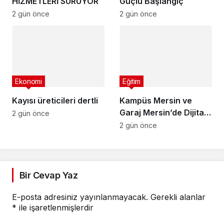
HİZMETLERİ SÜRÜYOR
Güçlü Başlangıç
2 gün önce
2 gün önce
Ekonomi
Eğitim
Kayısı üreticileri dertli
Kampüs Mersin ve
Garaj Mersin’de Dijital
2 gün önce
Dönüşüm Eğitimleri
2 gün önce
Bir Cevap Yaz
E-posta adresiniz yayınlanmayacak.
Gerekli alanlar
*
ile işaretlenmişlerdir