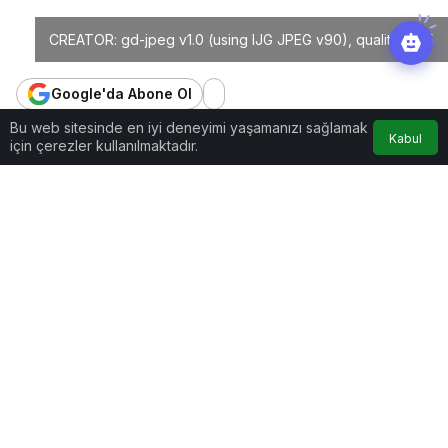
CREATOR: gd-jpeg v1.0 (using IJG JPEG v90), quality = 85
Google'da Abone Ol
Bu web sitesinde en iyi deneyimi yaşamanızı sağlamak
0
Paylaş
Beğen
Kabul
için çerezler kullanılmaktadır.
Mart ayı “Kolorektal Kanser Farkındalık Ayı”
olarak, kanser farkındalığını artırmak, kolorektal
kanser taramasının önemini vurgulamak ve kişinin
kalın bağırsak, rektum veya anüs kanserine
yakalanma riskini azaltabilecek sağlıklı yaşam tarzı
alışkanlıklarının kazanılmasını sağlamak amacıyla
çeşitli faaliyetler gerçekleştirilmektedir.
Kolorektal kanserler dünyada ve ülkemizde yaygın
görülen kanser türleri arasında yer almaktadır.
Ülkemizde kolorektal kanser hem erkeklerde hem
de kadınlarda en sık görülen 3. kanser türüdür.