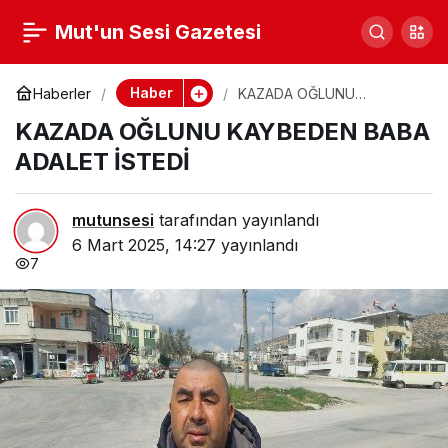
MART AYI KOLOREKTAL
Mut'un Sesi Gazetesi
0
Paylaş
(KALIN BAĞIRSAK)
Haber
Haberler
KAZADA OĞLUNU
KAYBEDEN BABA ADALET
KAZADA OĞLUNU KAYBEDEN BABA
İSTEDİ
KANSER FARKINDALIK
ADALET İSTEDİ
AYI
mutunsesi
tarafından yayınlandı
6 Mart 2025, 14:27
yayınlandı
7