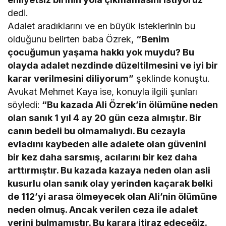
dedi.
Adalet aradıklarını ve en büyük isteklerinin bu
olduğunu belirten baba Özrek,
“Benim
çocuğumun yaşama hakkı yok muydu? Bu
olayda adalet nezdinde düzeltilmesini ve iyi bir
karar verilmesini diliyorum”
şeklinde konuştu.
Avukat Mehmet Kaya ise, konuyla ilgili şunları
söyledi:
“Bu kazada Ali Özrek’in ölümüne neden
olan sanık 1 yıl 4 ay 20 gün ceza almıştır. Bir
canın bedeli bu olmamalıydı. Bu cezayla
evladını kaybeden aile adalete olan güvenini
bir kez daha sarsmış, acılarını bir kez daha
arttırmıştır. Bu kazada kazaya neden olan asli
kusurlu olan sanık olay yerinden kaçarak belki
de 112’yi arasa ölmeyecek olan Ali’nin ölümüne
neden olmuş. Ancak verilen ceza ile adalet
yerini bulmamıştır. Bu karara itiraz edeceğiz.