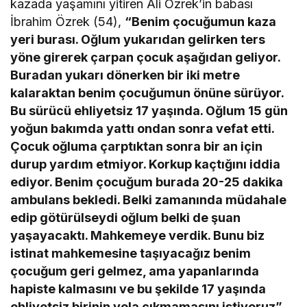
kazada yaşamını yitiren Ali Özrek’in babası
İbrahim Özrek (54),
“Benim çocuğumun kaza
yeri burası. Oğlum yukarıdan gelirken ters
yöne girerek çarpan çocuk aşağıdan geliyor.
Buradan yukarı dönerken bir iki metre
kalaraktan benim çocuğumun önüne sürüyor.
Bu sürücü ehliyetsiz 17 yaşında. Oğlum 15 gün
yoğun bakımda yattı ondan sonra vefat etti.
Çocuk oğluma çarptıktan sonra bir an için
durup yardım etmiyor. Korkup kaçtığını iddia
ediyor. Benim çocuğum burada 20-25 dakika
ambulans bekledi. Belki zamanında müdahale
edip götürülseydi oğlum belki de şuan
yaşayacaktı. Mahkemeye verdik. Bunu biz
istinat mahkemesine taşıyacağız benim
çocuğum geri gelmez, ama yapanlarında
hapiste kalmasını ve bu şekilde 17 yaşında
ehliyetsiz birinin yola çıkmamasını istiyoruz”