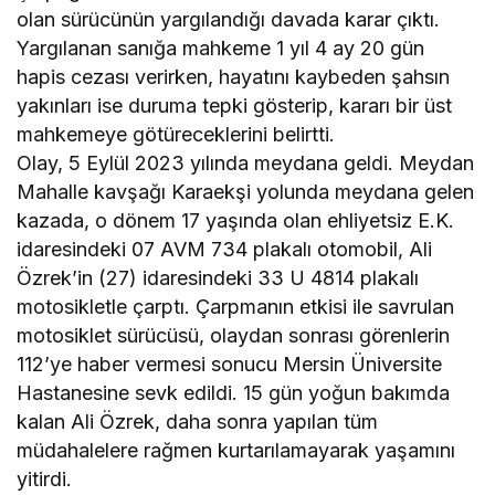
olan sürücünün yargılandığı davada karar çıktı.
Yargılanan sanığa mahkeme 1 yıl 4 ay 20 gün
hapis cezası verirken, hayatını kaybeden şahsın
yakınları ise duruma tepki gösterip, kararı bir üst
mahkemeye götüreceklerini belirtti.
Olay, 5 Eylül 2023 yılında meydana geldi. Meydan
Mahalle kavşağı Karaekşi yolunda meydana gelen
kazada, o dönem 17 yaşında olan ehliyetsiz E.K.
idaresindeki 07 AVM 734 plakalı otomobil, Ali
Özrek’in (27) idaresindeki 33 U 4814 plakalı
motosikletle çarptı. Çarpmanın etkisi ile savrulan
motosiklet sürücüsü, olaydan sonrası görenlerin
112’ye haber vermesi sonucu Mersin Üniversite
Hastanesine sevk edildi. 15 gün yoğun bakımda
kalan Ali Özrek, daha sonra yapılan tüm
müdahalelere rağmen kurtarılamayarak yaşamını
yitirdi.