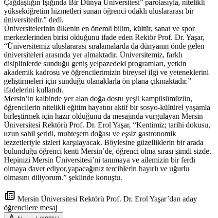
Çağdaşlığın Işığında Bir Dünya Üniversitesi” parolasıyla, nitelikli
yükseköğretim hizmetleri sunan öğrenci odaklı uluslararası bir
üniversitedir.” dedi.
Üniversitelerinin ülkenin en önemli bilim, kültür, sanat ve spor
merkezlerinden birisi olduğunu ifade eden Rektör Prof. Dr. Yaşar,
“Üniversitemiz uluslararası sıralamalarda da dünyanın önde gelen
üniversiteleri arasında yer almaktadır. Üniversitemiz, farklı
disiplinlerde sunduğu geniş yelpazedeki programları, yetkin
akademik kadrosu ve öğrencilerimizin bireysel ilgi ve yeteneklerini
geliştirmeleri için sunduğu olanaklarla ön plana çıkmaktadır.”
ifadelerini kullandı.
Mersin’in kalbinde yer alan doğa dostu yeşil kampüsümüzün,
öğrencilerin nitelikli eğitim hayatını aktif bir sosyo-kültürel yaşamla
birleştirmek için hazır olduğunu da mesajında vurgulayan Mersin
Üniversitesi Rektörü Prof. Dr. Erol Yaşar, “Kentimiz; tarihi dokusu,
uzun sahil şeridi, muhteşem doğası ve eşsiz gastronomik
lezzetleriyle sizleri karşılayacak. Böylesine güzelliklerin bir arada
bulunduğu öğrenci kenti Mersin’de, öğrenci olma sırası şimdi sizde.
Hepinizi Mersin Üniversitesi’ni tanımaya ve ailemizin bir ferdi
olmaya davet ediyor,yapacağınız tercihlerin hayırlı ve uğurlu
olmasını diliyorum.” şeklinde konuştu.
Mersin Üniversitesi Rektörü Prof. Dr. Erol Yaşar’dan aday
öğrencilere mesaj