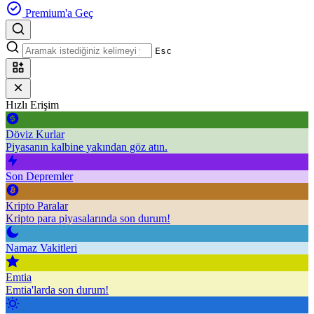
Premium'a Geç
Esc
Hızlı Erişim
Döviz Kurlar
Piyasanın kalbine yakından göz atın.
Son Depremler
Kripto Paralar
Kripto para piyasalarında son durum!
Namaz Vakitleri
Emtia
Emtia'larda son durum!