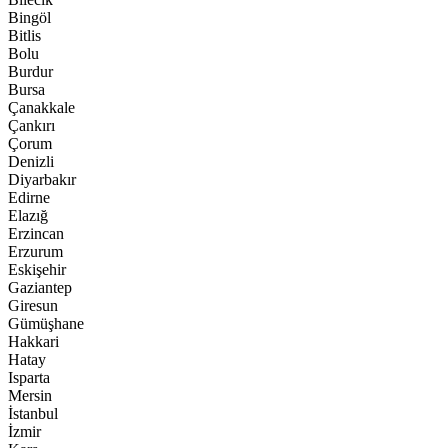
Bingöl
Bitlis
Bolu
Burdur
Bursa
Çanakkale
Çankırı
Çorum
Denizli
Diyarbakır
Edirne
Elazığ
Erzincan
Erzurum
Eskişehir
Gaziantep
Giresun
Gümüşhane
Hakkari
Hatay
Isparta
Mersin
İstanbul
İzmir