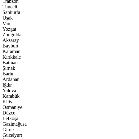
Trabzon
Tunceli
Şanlıurfa
Uşak
Van
Yozgat
Zonguldak
Aksaray
Bayburt
Karaman
Kırıkkale
Batman
Şırnak
Bartın
Ardahan
Iğdır
Yalova
Karabük
Kilis
Osmaniye
Düzce
Lefkoşa
Gazimağusa
Girne
Güzelyurt