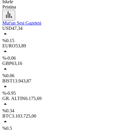
İskele
Pristina
Mut'un Sesi Gazetesi
USD
47,34
%0.15
EURO
53,89
%-0.06
GBP
63,16
%0.06
BIST
13.943,87
%-0.95
GR. ALTIN
6.175,69
%0.34
BTC
3.103.725,00
%0.5