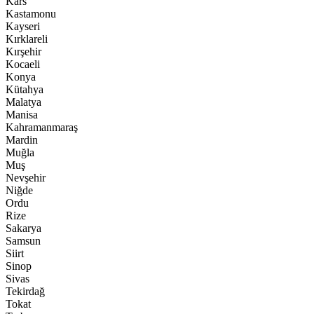
Kars
Kastamonu
Kayseri
Kırklareli
Kırşehir
Kocaeli
Konya
Kütahya
Malatya
Manisa
Kahramanmaraş
Mardin
Muğla
Muş
Nevşehir
Niğde
Ordu
Rize
Sakarya
Samsun
Siirt
Sinop
Sivas
Tekirdağ
Tokat