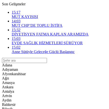
Son Gelişmeler
15:17
MUT KAYISISI
14:03
MUT CHP’DE TOPLU İSTİFA
15:32
DİYETİSYEN FATMA KAPLAN ARAMIZDA
15:03
EVDE SAĞLIK HİZMETLERİ SÜRÜYOR
15:02
Anne Sütüyle Geleceğe Güçlü Başlangıç
Adana
Adıyaman
Afyonkarahisar
Ağrı
Amasya
Ankara
Antalya
Artvin
Aydın
Balıkesir
Bilecik