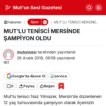
Derbide Gülen Taraf
Mut'un Sesi Gazetesi
0
Paylaş
MESKİSPOR
Spor
Haberler
MUT’LU TENİSCİ MERSİNDE
ŞAMPİYON OLDU
MUT’LU TENİSCİ MERSİNDE
ŞAMPİYON OLDU
mutunsesi
tarafından yayınlandı
26 Aralık 2018, 06:58
yayınlandı
3
Google'da Abone Ol
0
Paylaş
Beğen
Mut’lu tenisci Naz Yılmazer, Mersin’de düzenlenen
12 yaş turnuvasında şampiyon olarak ilçemizin