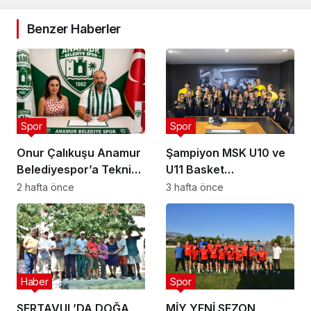
Benzer Haberler
Spor
Spor
Onur Çalıkuşu Anamur
Şampiyon MSK U10 ve
Belediyespor’a Teknik
U11 Basket
Direktör oldu
Takımlarından Vahap
2 hafta önce
3 hafta önce
Seçer’e Ziyaret
Haber
Spor
SERTAVUL’DA DOĞA
MİY YENİ SEZON