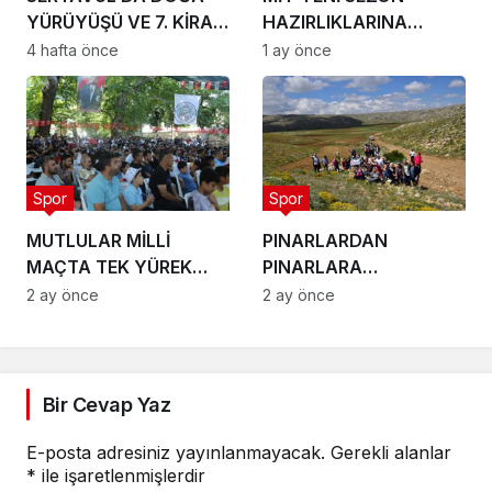
YÜRÜYÜŞÜ VE 7. KİRAZ
HAZIRLIKLARINA
ŞENLİĞİ
BAŞLADI
4 hafta önce
1 ay önce
Spor
Spor
MUTLULAR MİLLİ
PINARLARDAN
MAÇTA TEK YÜREK
PINARLARA
OLDU
KIZILOVA’YA
2 ay önce
2 ay önce
YÜRÜDÜLER
Bir Cevap Yaz
E-posta adresiniz yayınlanmayacak.
Gerekli alanlar
*
ile işaretlenmişlerdir