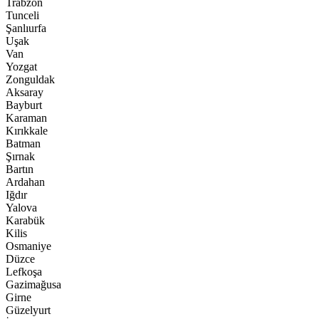
Trabzon
Tunceli
Şanlıurfa
Uşak
Van
Yozgat
Zonguldak
Aksaray
Bayburt
Karaman
Kırıkkale
Batman
Şırnak
Bartın
Ardahan
Iğdır
Yalova
Karabük
Kilis
Osmaniye
Düzce
Lefkoşa
Gazimağusa
Girne
Güzelyurt