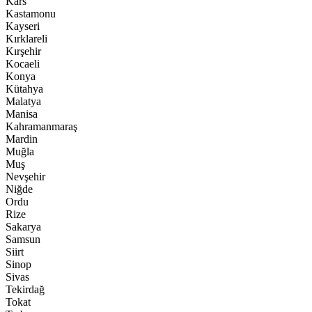
Kars
Kastamonu
Kayseri
Kırklareli
Kırşehir
Kocaeli
Konya
Kütahya
Malatya
Manisa
Kahramanmaraş
Mardin
Muğla
Muş
Nevşehir
Niğde
Ordu
Rize
Sakarya
Samsun
Siirt
Sinop
Sivas
Tekirdağ
Tokat