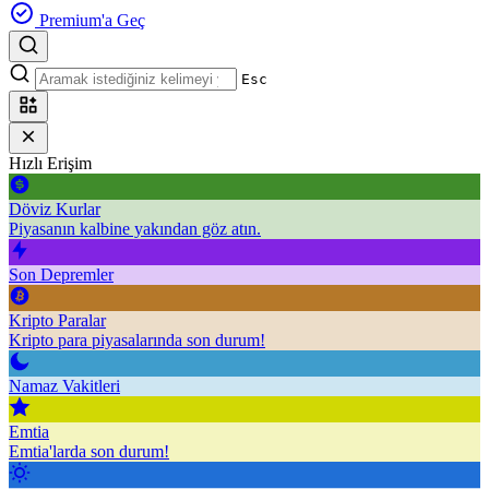
Premium'a Geç
Esc
Hızlı Erişim
Döviz Kurlar
Piyasanın kalbine yakından göz atın.
Son Depremler
Kripto Paralar
Kripto para piyasalarında son durum!
Namaz Vakitleri
Emtia
Emtia'larda son durum!