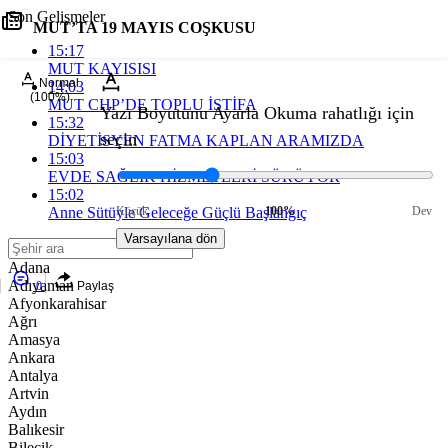
Son Gelişmeler
MUT’TA 19 MAYIS COŞKUSU
15:17
MUT KAYISISI
Normal
14:03
(100%)
MUT CHP’DE TOPLU İSTİFA
Yazı Boyutunu Ayarla
Okuma rahatlığı için
15:32
seçin
DİYETİSYEN FATMA KAPLAN ARAMIZDA
15:03
EVDE SAĞLIK HİZMETLERİ SÜRÜYOR
15:02
Anne Sütüyle Geleceğe Güçlü Başlangıç
Küçük
100%
Dev
Varsayılana dön
Adana
Adıyaman
0
Paylaş
Afyonkarahisar
Ağrı
Amasya
Ankara
Antalya
Artvin
Aydın
Balıkesir
Bilecik