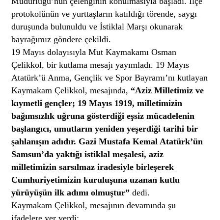
Müdürlüğü’nün çelenginin konulmasıyla başladı. İlçe
protokolünün ve yurttaşların katıldığı törende, saygı
duruşunda bulunuldu ve İstiklal Marşı okunarak
bayrağımız göndere çekildi.
19 Mayıs dolayısıyla Mut Kaymakamı Osman
Çelikkol, bir kutlama mesajı yayımladı. 19 Mayıs
Atatürk’ü Anma, Gençlik ve Spor Bayramı’nı kutlayan
Kaymakam Çelikkol, mesajında,
“Aziz Milletimiz ve
kıymetli gençler; 19 Mayıs 1919, milletimizin
bağımsızlık uğruna gösterdiği eşsiz mücadelenin
başlangıcı, umutların yeniden yeşerdiği tarihi bir
şahlanışın adıdır. Gazi Mustafa Kemal Atatürk’ün
Samsun’da yaktığı istiklal meşalesi, aziz
milletimizin sarsılmaz iradesiyle birleşerek
Cumhuriyetimizin kuruluşuna uzanan kutlu
yürüyüşün ilk adımı olmuştur”
dedi.
Kaymakam Çelikkol, mesajının devamında şu
ifadelere yer verdi: