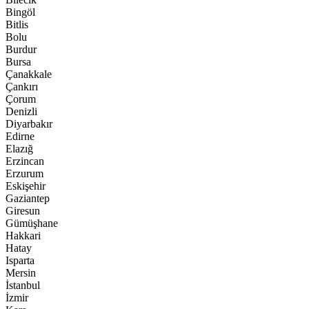
Bingöl
Bitlis
Bolu
Burdur
Bursa
Çanakkale
Çankırı
Çorum
Denizli
Diyarbakır
Edirne
Elazığ
Erzincan
Erzurum
Eskişehir
Gaziantep
Giresun
Gümüşhane
Hakkari
Hatay
Isparta
Mersin
İstanbul
İzmir