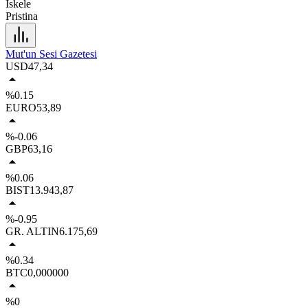
İskele
Pristina
Mut'un Sesi Gazetesi
USD
47,34
%0.15
EURO
53,89
%-0.06
GBP
63,16
%0.06
BIST
13.943,87
%-0.95
GR. ALTIN
6.175,69
%0.34
BTC
0,000000
%0