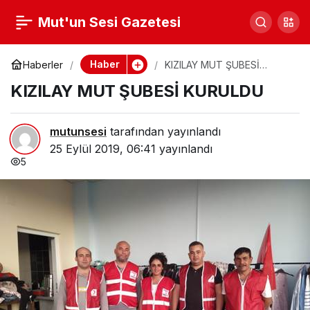
ÜLKÜ OCAKLARINDAN
Mut'un Sesi Gazetesi
0
Paylaş
AŞURE VE YEMEK
Haber
Haberler
KIZILAY MUT ŞUBESİ
KURULDU
KIZILAY MUT ŞUBESİ KURULDU
mutunsesi
tarafından yayınlandı
25 Eylül 2019, 06:41
yayınlandı
5