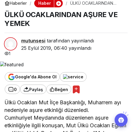
Haber
Haberler
ÜLKÜ OCAKLARINDAN
AŞURE VE YEMEK
ÜLKÜ OCAKLARINDAN AŞURE VE
YEMEK
mutunsesi
tarafından yayınlandı
25 Eylül 2019, 06:40
yayınlandı
1
Google'da Abone Ol
0
Paylaş
Beğen
Ülkü Ocakları Mut İlçe Başkanlığı, Muharrem ayı
nedeniyle aşure etkinliği düzenledi.
Cumhuriyet Meydanında düzenlenen aşure
etkinliğiyle ilgili konuşan, Mut Ülkü Ocakları Eğitim