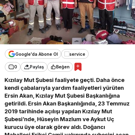
Google'da Abone Ol
0
Paylaş
Beğen
Kızılay Mut Şubesi faaliyete geçti. Daha önce
kendi çabalarıyla yardım faaliyetleri yürüten
Ersin Akan, Kızılay Mut Şubesi Başkanlığına
getirildi. Ersin Akan Başkanlığında, 23 Temmuz
2019 tarihinde açılışı yapılan Kızılay Mut
Şubesi’nde, Hüseyin Mazlum ve Aykut Uç
kurucu üye olarak görev aldı. Doğancı
Mahallesi Erikçi Camii yakınında şubesini açan