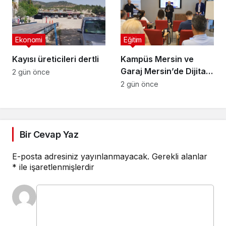
Ekonomi
Eğitim
Kayısı üreticileri dertli
Kampüs Mersin ve
Garaj Mersin’de Dijital
2 gün önce
Dönüşüm Eğitimleri
2 gün önce
Bir Cevap Yaz
E-posta adresiniz yayınlanmayacak.
Gerekli alanlar
*
ile işaretlenmişlerdir