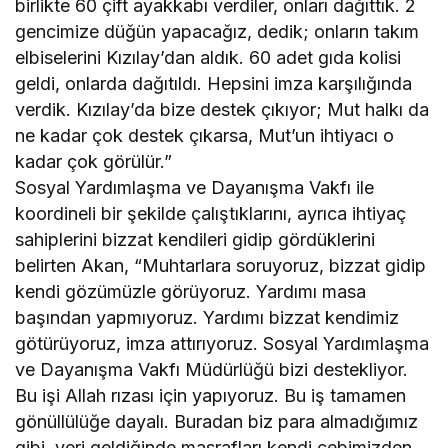
birlikte 60 çift ayakkabı verdiler, onları dağıttık. 2
gencimize düğün yapacağız, dedik; onların takım
elbiselerini Kızılay’dan aldık. 60 adet gıda kolisi
geldi, onlarda dağıtıldı. Hepsini imza karşılığında
verdik. Kızılay’da bize destek çıkıyor; Mut halkı da
ne kadar çok destek çıkarsa, Mut’un ihtiyacı o
kadar çok görülür.”
Sosyal Yardımlaşma ve Dayanışma Vakfı ile
koordineli bir şekilde çalıştıklarını, ayrıca ihtiyaç
sahiplerini bizzat kendileri gidip gördüklerini
belirten Akan, “Muhtarlara soruyoruz, bizzat gidip
kendi gözümüzle görüyoruz. Yardımı masa
başından yapmıyoruz. Yardımı bizzat kendimiz
götürüyoruz, imza attırıyoruz. Sosyal Yardımlaşma
ve Dayanışma Vakfı Müdürlüğü bizi destekliyor.
Bu işi Allah rızası için yapıyoruz. Bu iş tamamen
gönüllülüğe dayalı. Buradan biz para almadığımız
gibi, yeri geldiğinde masrafları kendi cebimizden